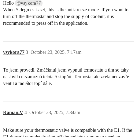
Hello
@vsykora77
When 5 degrees is set, this is the anti-freeze mode. If you want to
turn off the thermostat and stop the supply of coolant, it is
recommended to press off in the application.
vsykora77
3
October 23, 2025, 7:17am
To jsem provedl. Zmáčknul jsem vypnutí termostatu a tím se taky
nastavila nezamrzná telota 5 stupňů. Termostat ale zcela neuzavře
ventil a radiátor topí dále.
Raman.V
4
October 23, 2025, 7:34am
Make sure your thermostatic valve is compatible with the E1. If the
E1 doesn’t completely shut off the radiator, you may need an